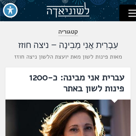
לשוניאדה
עברית. לשון. שפה
דלג
לתוכן
קטגוריה
עִבְרִית אֲנִי מְבִינָה – ניצה חוזז
מאות פינות לשון מאת יועצת הלשון ניצה חוזז
עברית אני מבינה: כ-1200
פינות לשון באתר