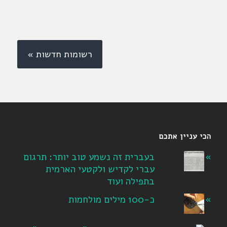
רשומות חדשות »
הכי עניין אתכם
בעברית זה נשמע טוב יותר: תרגום
עברי לקדיש ולקטעי הארמית
בתפילה ועוד
כ-100 מילים מולחמות