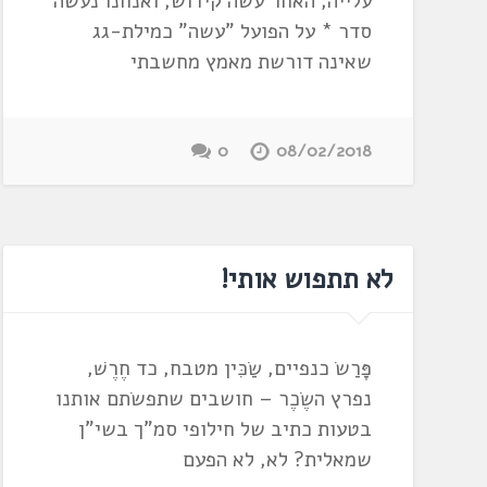
עלייה, האחר עשה קידוש, ואנחנו נעשה
סדר * על הפועל "עשה" כמילת-גג
שאינה דורשת מאמץ מחשבתי
0
08/02/2018
לא תתפוש אותי!
פָּרַשֹ כנפיים, שַׂכִּין מטבח, כד חֶרֶשׁ,
נפרץ השֶׂכֶר – חושבים שתפשֹתם אותנו
בטעות כתיב של חילופי סמ"ך בשי"ן
שמאלית? לא, לא הפעם