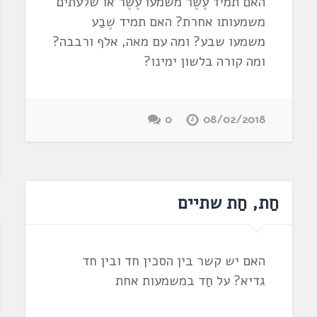
האם תמיד עֶשֶׂר משמעו עֶשֶׂר או שלעתים
משמעותו אחרת? האם תמיד שֶׁבַע
משמעו שבע? ומה עם מאה, אלף ורבבה?
ומה קורה בלשון ימינו?
0
08/02/2018
חַת, חַת שתיים
האם יש קשר בין הסכין חד ובין חד
גדיא? על חַד במשמעות אחת