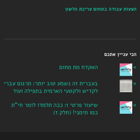
הצעות עבודה בתחום עריכת הלשון
הכי עניין אתכם
האקדח מת מחום
בעברית זה נשמע טוב יותר: תרגום עברי
לקדיש ולקטעי הארמית בתפילה ועוד
שיעור פרטי 1: ככה תלמדו לומר חי"ת
כמו תימני! ‏(חלק ז‏)