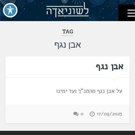
לשוניאדה
עברית. לשון. שפה
דלג
לתוכן
TAG
אבן נגף
אבן נגף
על אבן נגף מהתנ"ך ועד ימינו
0
17/09/2025