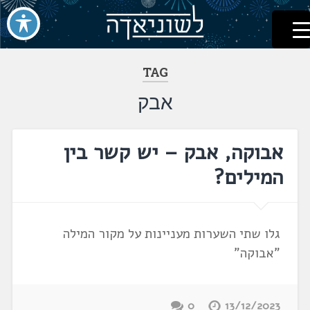
לשוניאדה
עברית. לשון. שפה
דלג
לתוכן
TAG
אבק
אבוקה, אבק – יש קשר בין
המילים?
גלו שתי השערות מעניינות על מקור המילה
"אבוקה"
0
13/12/2023