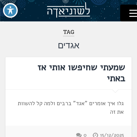
לשוניאדה
עברית. לשון. שפה
דלג
לתוכן
TAG
אגדים
שמעתי שחיפשו אותי אז
באתי
גלו איך אומרים "אגד" ברבים ולמה קל להשוות
את זה
0
15/12/2025