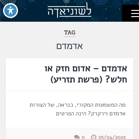
לשוניאדה
עברית. לשון. שפה
דלג
לתוכן
TAG
אדמדם
אדמדם – אדום חזק או
חלש? (פרשת תזריע)
מה המשמעות המקורי, כנראה, של הצורות
אדמדם וירקרק? הינה הפרטים
0
05/04/2022