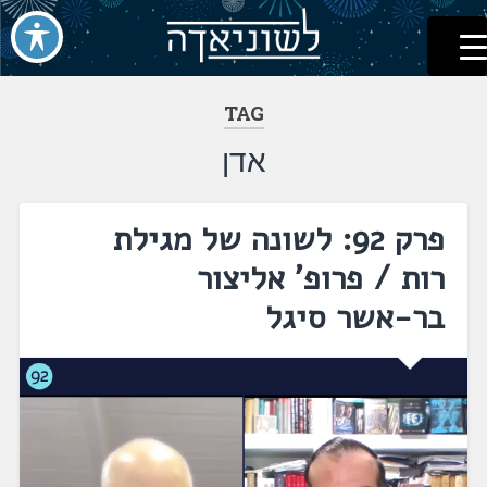
לשוניאדה
עברית. לשון. שפה
דלג
לתוכן
TAG
אדן
פרק 92: לשונה של מגילת
רות / פרופ' אליצור
בר-אשר סיגל