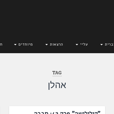
ברית
עליי
הרצאות
מיוחדים
חד
TAG
אהלן
"קולולושה" פרק 42: סבבה,