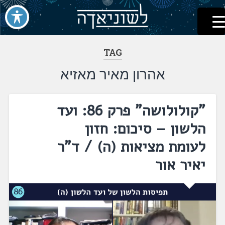
לשוניאדה
עברית. לשון. שפה
דלג
לתוכן
TAG
אהרון מאיר מאזיא
"קולולושה" פרק 86: ועד
הלשון – סיכום: חזון
לעומת מציאות (ה) / ד"ר
יאיר אור