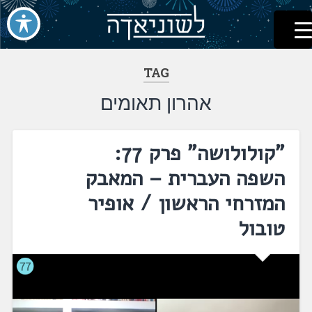
לשוניאדה
עברית. לשון. שפה
דלג
לתוכן
TAG
אהרון תאומים
"קולולושה" פרק 77:
השפה העברית – המאבק
המזרחי הראשון / אופיר
טובול