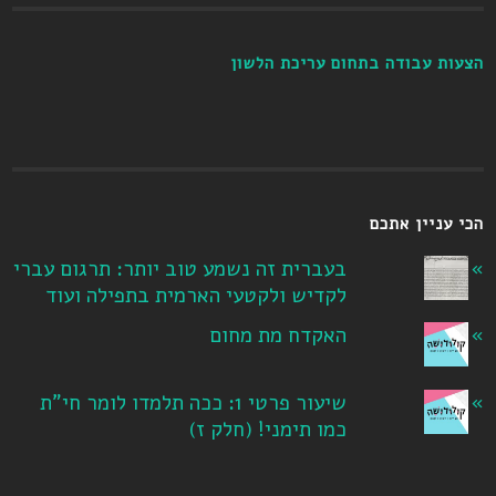
הצעות עבודה בתחום עריכת הלשון
הכי עניין אתכם
בעברית זה נשמע טוב יותר: תרגום עברי
לקדיש ולקטעי הארמית בתפילה ועוד
האקדח מת מחום
שיעור פרטי 1: ככה תלמדו לומר חי"ת
כמו תימני! ‏(חלק ז‏)