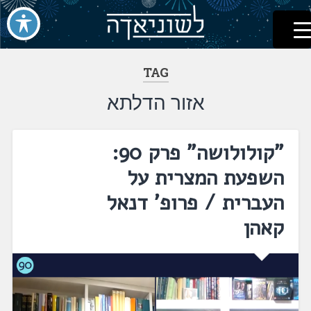
לשוניאדה
עברית. לשון. שפה
דלג
לתוכן
TAG
אזור הדלתא
"קולולושה" פרק 90:
השפעת המצרית על
העברית / פרופ' דנאל
קאהן