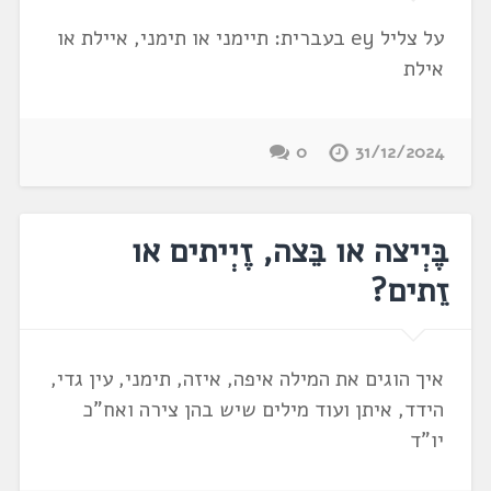
על צליל ey בעברית: תיימני או תימני, איילת או
אילת
0
31/12/2024
בֶּיְיצה או בֵּצה, זֶיְיתים או
זֵתים?
איך הוגים את המילה איפה, איזה, תימני, עין גדי,
הידד, איתן ועוד מילים שיש בהן צירה ואח"כ
יו"ד