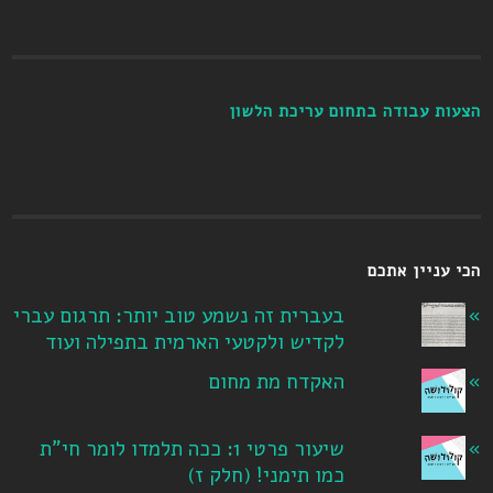
הצעות עבודה בתחום עריכת הלשון
הכי עניין אתכם
בעברית זה נשמע טוב יותר: תרגום עברי
לקדיש ולקטעי הארמית בתפילה ועוד
האקדח מת מחום
שיעור פרטי 1: ככה תלמדו לומר חי"ת
כמו תימני! ‏(חלק ז‏)