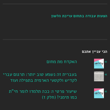
הצעות עבודה בתחום עריכת הלשון
הכי עניין אתכם
האקדח מת מחום
בעברית זה נשמע טוב יותר: תרגום עברי
לקדיש ולקטעי הארמית בתפילה ועוד
שיעור פרטי 1: ככה תלמדו לומר חי"ת
כמו תימני! ‏(חלק ז‏)