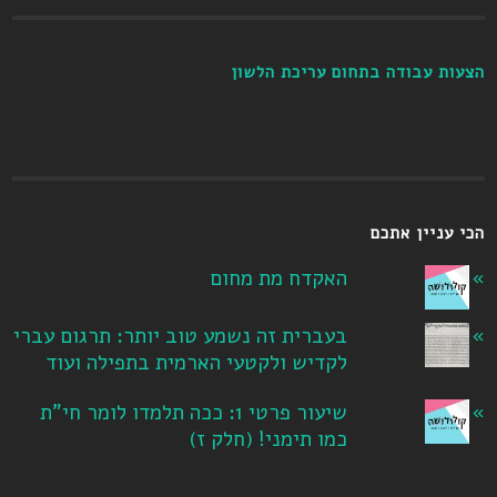
הצעות עבודה בתחום עריכת הלשון
הכי עניין אתכם
האקדח מת מחום
בעברית זה נשמע טוב יותר: תרגום עברי
לקדיש ולקטעי הארמית בתפילה ועוד
שיעור פרטי 1: ככה תלמדו לומר חי"ת
כמו תימני! ‏(חלק ז‏)