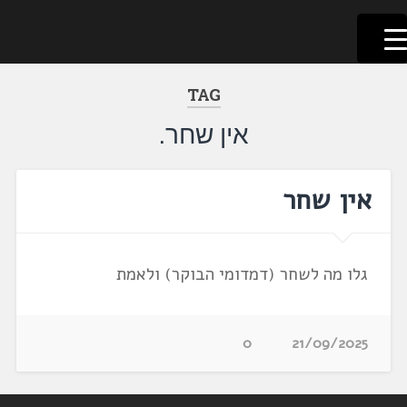
לשוניאדה
עברית. לשון. שפה
דלג
לתוכן
TAG
אין שחר.
אין שחר
גלו מה לשחר (דמדומי הבוקר) ולאמת
0
21/09/2025