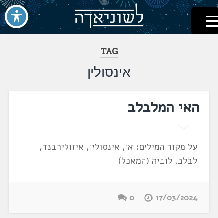
לשוניאדה
עברית. לשון. שפה
דלג
לתוכן
TAG
אינסולין
האי המלבלב
על מקור המילים: אי, אינסולין, איזולירבנד,
לבלב, לוביה (המאכל)
0
17/03/2024