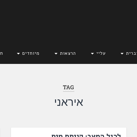
ברית
עליי
הרצאות
מיוחדים
חד
TAG
איראני
לרגל המצב: קניתם מים