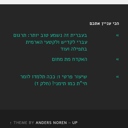
הכי עניין אתכם
בעברית זה נשמע טוב יותר: תרגום
עברי לקדיש ולקטעי הארמית
בתפילה ועוד
האקדח מת מחום
שיעור פרטי 1: ככה תלמדו לומר
חי"ת כמו תימני! ‏(חלק ז‏)
THEME BY
ANDERS NOREN
—
UP ↑