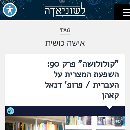
לשוניאדה
עברית. לשון. שפה
דלג
לתוכן
TAG
אישה כושית
"קולולושה" פרק 90:
השפעת המצרית על
העברית / פרופ' דנאל
קאהן