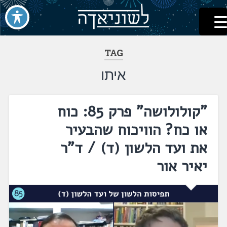
לשוניאדה
עברית. לשון. שפה
דלג
לתוכן
TAG
איתו
"קולולושה" פרק 85: כוח
או כח? הוויכוח שהבעיר
את ועד הלשון (ד) / ד"ר
יאיר אור