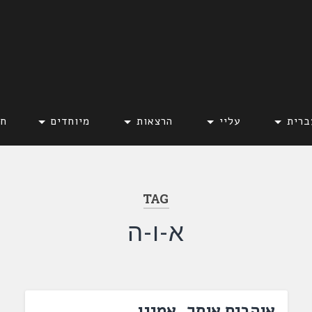
ברית
עליי
הרצאות
מיוחדים
חד
TAG
א-ו-ה
אוהבים אותך, אמיגו