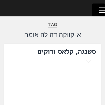
לשוניאדה
עברית. לשון. שפה
דלג
לתוכן
TAG
א-קווקה דה לה אומה
סטנגה, קלאס ודוקים