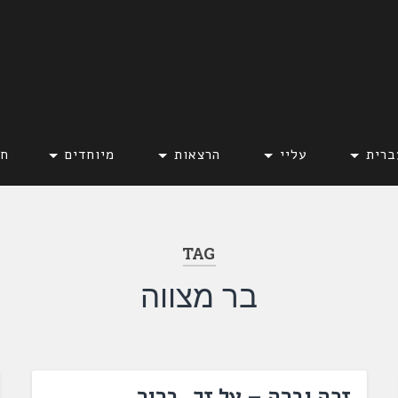
ברית
עליי
הרצאות
מיוחדים
חד
TAG
בר מצווה
זכה וברה – על זך, ברור