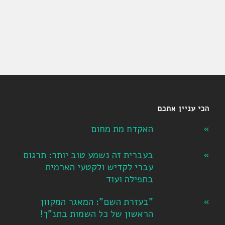
הכי עניין אתכם
האקדח מת מחום
בעברית זה נשמע טוב יותר: תרגום
עברי לקדיש ולקטעי הארמית
בתפילה ועוד
"בעזרת השם": המאגר המקוון
הראשון של כל השמות בתנ"ך!