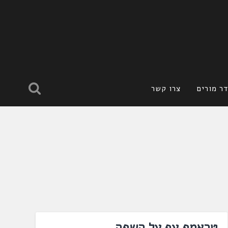
ר מורים
צרו קשר
טראמפ עף על השפה