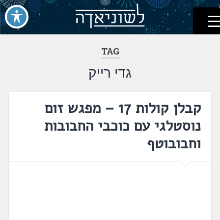
לשוניאדה
עברית. לשון. שפה
דלג
לתוכן
TAG
גדי רייק
קבלן קולות 17 – מפגש זום
נוסטלגי עם כוכבי החבובות
וחבובוטף