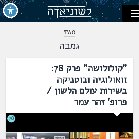
לשוניאדה
עברית. לשון. שפה
דלג
לתוכן
TAG
גמבה
"קולולושה" פרק 78:
זואולוגיה ובוטניקה
בשירות עולם הלשון /
פרופ' זהר עמר