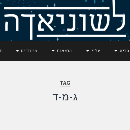
ברית
עליי
הרצאות
מיוחדים
חד
TAG
ג-מ-ד