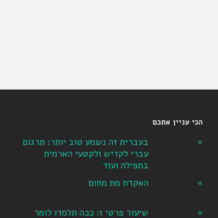
הכי עניין אתכם
בעברית זה נשמע טוב יותר: תרגום
עברי לקדיש ולקטעי הארמית
בתפילה ועוד
האקדח מת מחום
שיעור פרטי 1: ככה תלמדו לומר