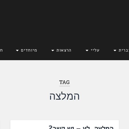
ברית
עליי
הרצאות
מיוחדים
חד
TAG
המלצה
המלצה, לץ – יש קשר?