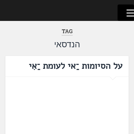
לשוניאדה
עברית. לשון. שפה
דלג
לתוכן
TAG
הנדסאי
על הסיומות ־ַאי לעומת ־ַאִי