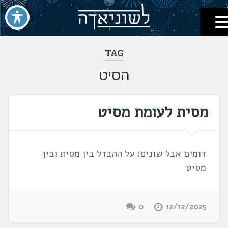
לשוניאדה
עברית. לשון. שפה
דלג
לתוכן
TAG
הסיט
מסית לעומת מסיט
דומים אבל שונים: על ההבדל בין מסית ובין
מסיט
0
12/12/2025