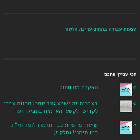
הצעות עבודה בתחום עריכת הלשון
הכי עניין אתכם
האקדח מת מחום
בעברית זה נשמע טוב יותר: תרגום עברי
לקדיש ולקטעי הארמית בתפילה ועוד
שיעור פרטי 1: ככה תלמדו לומר חי"ת
כמו תימני! ‏(חלק ז‏)