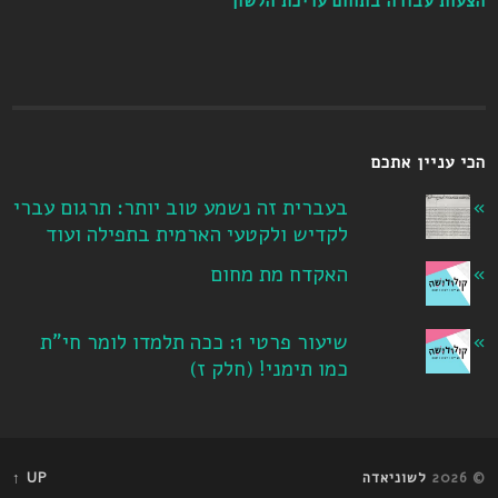
הצעות עבודה בתחום עריכת הלשון
הכי עניין אתכם
בעברית זה נשמע טוב יותר: תרגום עברי
לקדיש ולקטעי הארמית בתפילה ועוד
האקדח מת מחום
שיעור פרטי 1: ככה תלמדו לומר חי"ת
כמו תימני! ‏(חלק ז‏)
© 2026
לשוניאדה
UP ↑