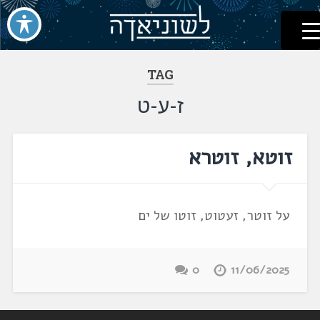
לשוניאדה
עברית. לשון. שפה
דלג
לתוכן
TAG
ז-ע-ט
זוטא, זוטרא
על זוטר, זעטוט, זוטו של ים
0
11/06/2025