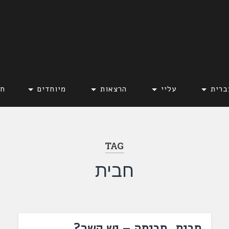
ברית
עליי
הרצאות
מיוחדים
חד
TAG
חבית
חבית, חביתה – יש קשר?