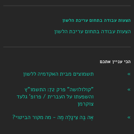
הצעות עבודה בתחום עריכת הלשון
הצעות עבודה בתחום עריכת הלשון
הכי עניין אתכם
תשמוצים מבית האקדמיה ללשון
"קולולושה" פרק 72: התשמו"ץ
והשפעתו על העברית / פרופ' גלעד
צוקרמן
אֶה בֶּה צִיגָלֶה מֶה - מה מקור הביטוי?