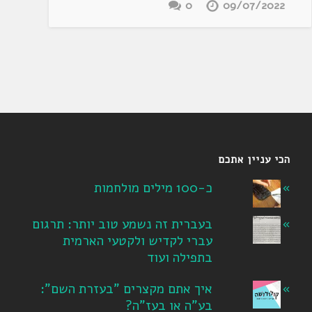
0
09/07/2022
הכי עניין אתכם
כ-100 מילים מולחמות
בעברית זה נשמע טוב יותר: תרגום
עברי לקדיש ולקטעי הארמית
בתפילה ועוד
איך אתם מקצרים "בעזרת השם":
בע"ה או בעז"ה?