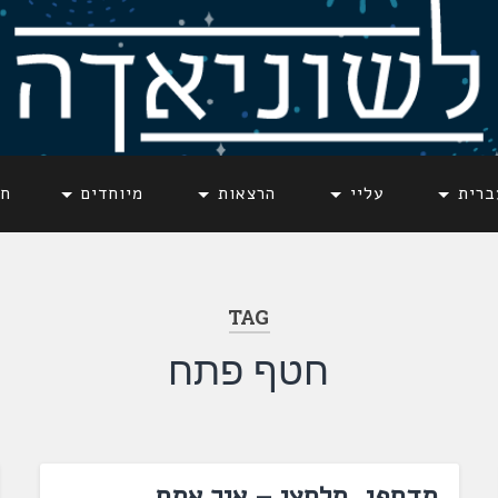
ברית
עליי
הרצאות
מיוחדים
חד
TAG
חטף פתח
תדחפי, תלחצי – איך אתם