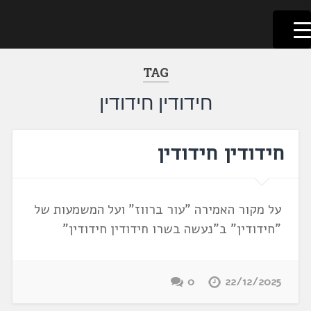
לשוניאדה
עברית. לשון. שפה
דלג
לתוכן
TAG
חידודין חידודין
חידודין חידודין
על מקור האמירה "עור ברווז" ועל המשמעות של
"חידודין" ב"נעשה בשרו חידודין חידודין"
0
22/12/2025