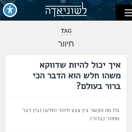
לשוניאדה
עברית. לשון. שפה
דלג
לתוכן
TAG
חיוור
איך יכול להיות שדווקא
משהו חלש הוא הדבר הכי
ברור בעולם?
גלו מה הקשר בין צבע חיוור (חלש) ובין דבר
מחוור (ברור)