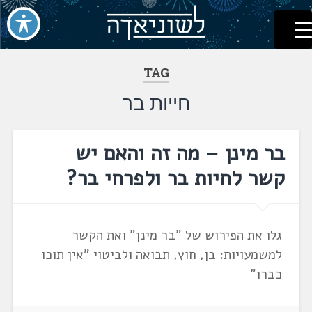
לשוניאדה
עברית. לשון. שפה
דלג
לתוכן
TAG
חייות בר
בר מינן – מה זה והאם יש
קשר לחיות בר ולפרחי בר?
גלו את הפירוש של "בר מינן" ואת הקשר
למשמעויות: בן, חוץ, תבואה ולביטוי "אין תוכו
כברו"