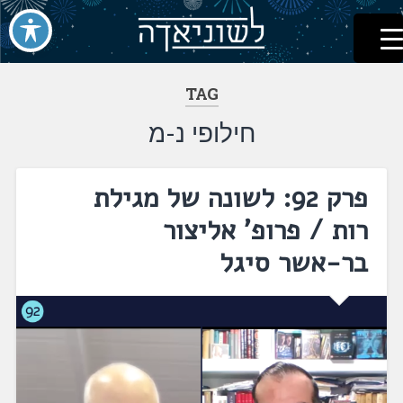
לשוניאדה
עברית. לשון. שפה
דלג
לתוכן
TAG
חילופי נ-מ
פרק 92: לשונה של מגילת
רות / פרופ' אליצור
בר-אשר סיגל