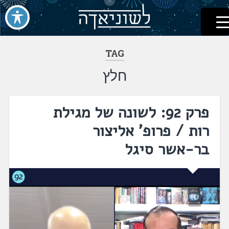
לשוניאדה
עברית. לשון. שפה
דלג
לתוכן
TAG
חלץ
פרק 92: לשונה של מגילת
רות / פרופ' אליצור
בר-אשר סיגל