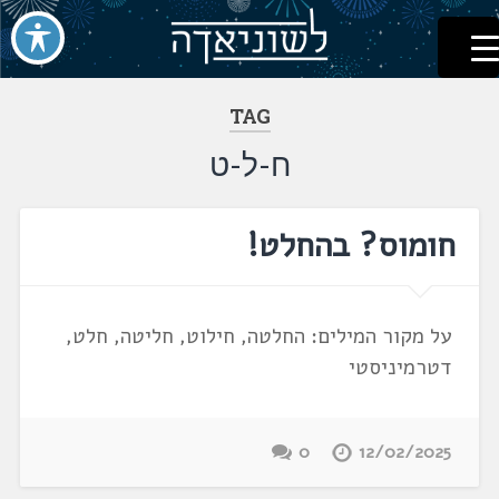
לשוניאדה
עברית. לשון. שפה
דלג
לתוכן
TAG
ח-ל-ט
חומוס? בהחלט!
על מקור המילים: החלטה, חילוט, חליטה, חלט,
דטרמיניסטי
0
12/02/2025