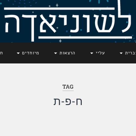
ברית
עליי
הרצאות
מיוחדים
חד
TAG
ח-פ-ת