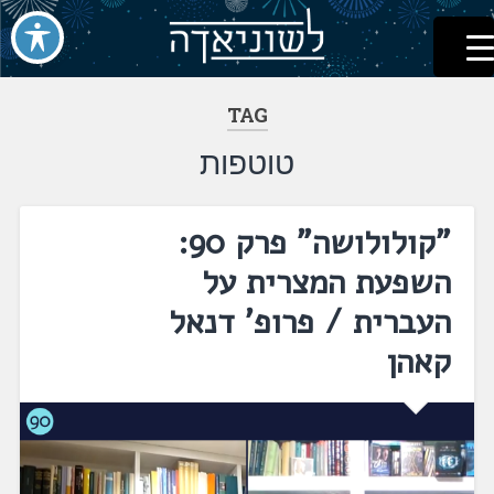
לשוניאדה
עברית. לשון. שפה
דלג
לתוכן
TAG
טוטפות
"קולולושה" פרק 90:
השפעת המצרית על
העברית / פרופ' דנאל
קאהן