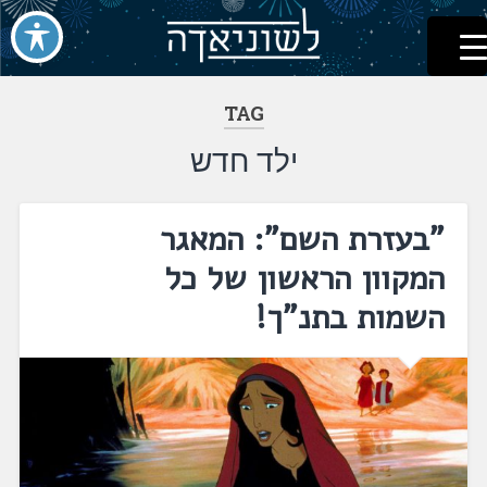
לשוניאדה
עברית. לשון. שפה
דלג
לתוכן
TAG
ילד חדש
"בעזרת השם": המאגר
המקוון הראשון של כל
השמות בתנ"ך!