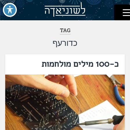
לשוניאדה
עברית. לשון. שפה
דלג
לתוכן
TAG
כדורעף
כ-100 מילים מולחמות