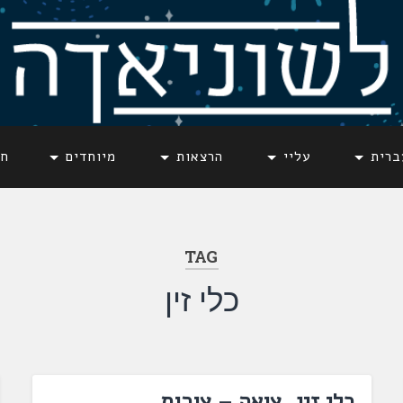
ברית
עליי
הרצאות
מיוחדים
חד
TAG
כלי זין
כלי זין, צואה – צורות