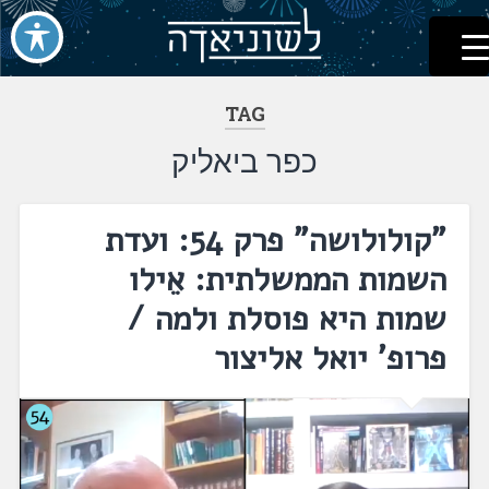
לשוניאדה
עברית. לשון. שפה
דלג
לתוכן
TAG
כפר ביאליק
"קולולושה" פרק 54: ועדת
השמות הממשלתית: אֵילו
שמות היא פוסלת ולמה /
פרופ' יואל אליצור