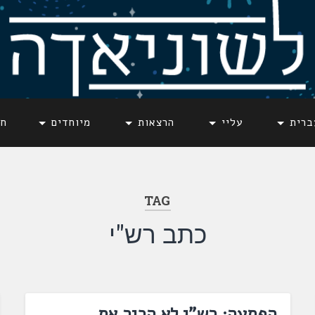
ברית
עליי
הרצאות
מיוחדים
חד
TAG
כתב רש"י
הפתעה: רש"י לא הכיר את