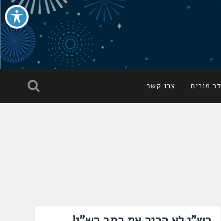
ר מורים
צרו קשר
רש"י לא הכיר את כתב רש"י!