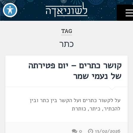
לשוניאדה
עברית. לשון. שפה
דלג
לתוכן
TAG
כתר
קושר כתרים – יום פטירתה
של נעמי שמר
על לקשור כתרים ועל הקשר בין כתר ובין
להכתיר, כיתר, כותרת
0
13/02/2026